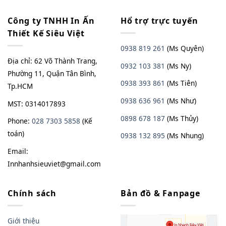
Công ty TNHH In Ấn
Hổ trợ trực tuyến
Thiết Kế Siêu Việt
0938 819 261
(Ms Quyên)
Địa chỉ: 62 Võ Thành Trang,
0932 103 381
(Ms Ny)
Phường 11, Quận Tân Bình,
0938 393 861
(Ms Tiên)
Tp.HCM
0938 636 961
(Ms Như)
MST: 0314017893
0898 678 187
(Ms Thủy)
Phone:
028 7303 5858
(Kế
toán)
0938
13
2
895
(Ms Nhung)
Email:
Innhanhsieuviet@gmail.com
Chính sách
Bản đồ & Fanpage
Giới thiệu