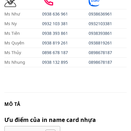
Ms Như
0938 636 961
0938636961
Ms Ny
0932 103 381
0932103381
Ms Tiên
0938 393 861
0938393861
Ms Quyên
0938 819 261
0938819261
Ms Thủy
0898 678 187
0898678187
Ms Nhung
0938
13
2
895
0898678187
MÔ TẢ
Ưu điểm của in name card nhựa