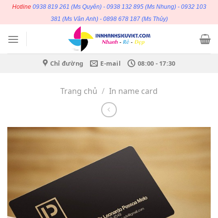
Bỏ
Hotline
0938 819 261
(Ms Quyên) -
0938 132 895
(Ms Nhung) -
0932 103
qua
381
(Ms Vân Anh) -
0898 678 187
(Ms Thủy)
nội
dung
Chỉ đường
E-mail
08:00 - 17:30
Trang chủ
/
In name card