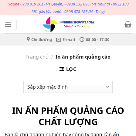
Bỏ
Hotline
0938 819 261
(Ms Quyên) -
0938 132 895
(Ms Nhung) -
0932 103
qua
381
(Ms Vân Anh) -
0898 678 187
(Ms Thủy)
nội
dung
Chỉ đường
E-mail
08:00 - 17:30
Trang chủ
/
In ấn phẩm quảng cáo
LỌC
IN ẤN PHẨM QUẢNG CÁO
CHẤT LƯỢNG
Bạn là chủ doanh nghiệp hay công ty đang cần
ấn