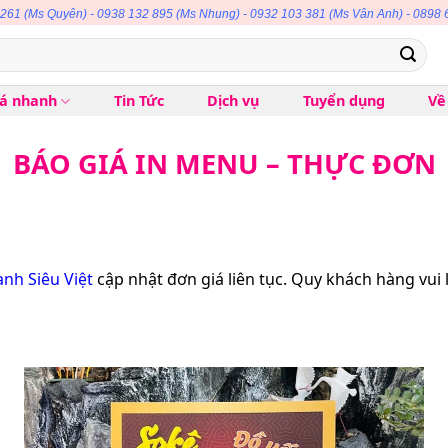
 261
(Ms Quyên) -
0938 132 895
(Ms Nhung) -
0932 103 381
(Ms Vân Anh) -
0898 
iá nhanh
Tin Tức
Dịch vụ
Tuyển dụng
Về
BÁO GIÁ IN MENU – THỰC ĐƠN
anh Siêu Việt
cập nhật đơn giá liên tục. Quy khách hàng vui