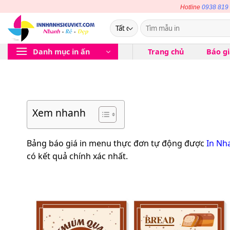
Bỏ
Hotline
0938 819
qua
Tìm
nội
kiếm:
dung
Danh mục in ấn
Trang chủ
Báo g
Xem nhanh
Bảng báo giá in menu thực đơn tự động được
In Nh
có kết quả chính xác nhất.