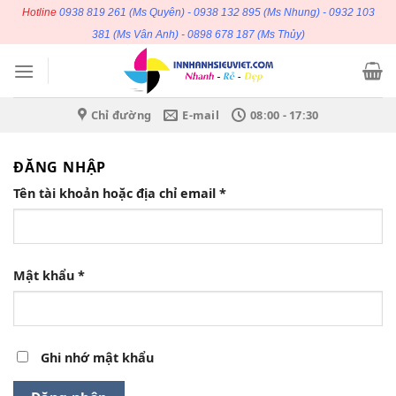
Bỏ
Hotline
0938 819 261
(Ms Quyên) -
0938 132 895
(Ms Nhung) -
0932 103
qua
381
(Ms Vân Anh) -
0898 678 187
(Ms Thủy)
nội
dung
Chỉ đường
E-mail
08:00 - 17:30
ĐĂNG NHẬP
Bắt
Tên tài khoản hoặc địa chỉ email
*
buộc
Bắt
Mật khẩu
*
buộc
Ghi nhớ mật khẩu