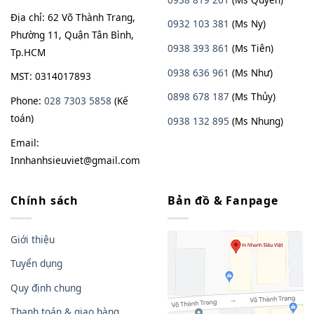
Địa chỉ: 62 Võ Thành Trang,
0932 103 381
(Ms Ny)
Phường 11, Quận Tân Bình,
0938 393 861
(Ms Tiên)
Tp.HCM
0938 636 961
(Ms Như)
MST: 0314017893
0898 678 187
(Ms Thủy)
Phone:
028 7303 5858
(Kế
toán)
0938
13
2
895
(Ms Nhung)
Email:
Innhanhsieuviet@gmail.com
Chính sách
Bản đồ & Fanpage
Giới thiệu
Tuyển dụng
Quy định chung
Thanh toán & giao hàng