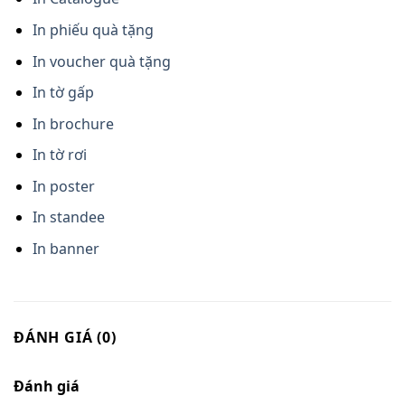
In phiếu quà tặng
In voucher quà tặng
In tờ gấp
In brochure
In tờ rơi
In poster
In standee
In banner
ĐÁNH GIÁ (0)
Đánh giá