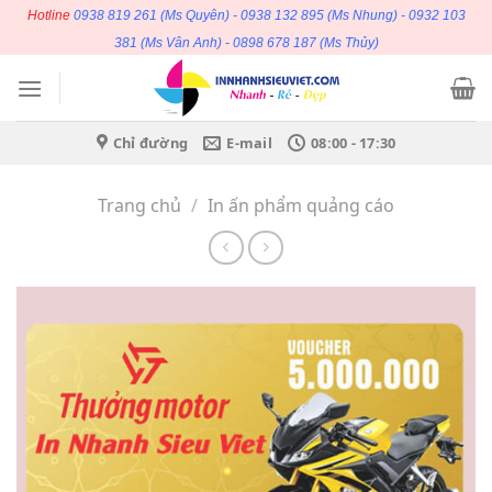
Bỏ
Hotline
0938 819 261
(Ms Quyên) -
0938 132 895
(Ms Nhung) -
0932 103
qua
381
(Ms Vân Anh) -
0898 678 187
(Ms Thủy)
nội
dung
Chỉ đường
E-mail
08:00 - 17:30
Trang chủ
/
In ấn phẩm quảng cáo