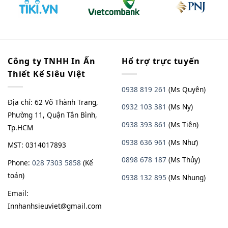
Công ty TNHH In Ấn
Hổ trợ trực tuyến
Thiết Kế Siêu Việt
0938 819 261
(Ms Quyên)
Địa chỉ: 62 Võ Thành Trang,
0932 103 381
(Ms Ny)
Phường 11, Quận Tân Bình,
0938 393 861
(Ms Tiên)
Tp.HCM
0938 636 961
(Ms Như)
MST: 0314017893
0898 678 187
(Ms Thủy)
Phone:
028 7303 5858
(Kế
toán)
0938
13
2
895
(Ms Nhung)
Email:
Innhanhsieuviet@gmail.com