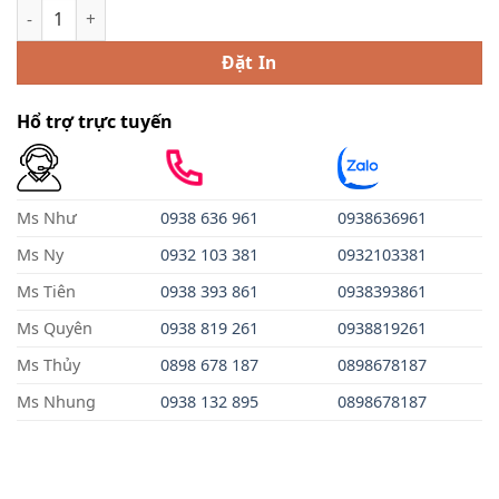
In voucher quà tặng số lượng
Đặt In
Hổ trợ trực tuyến
Ms Như
0938 636 961
0938636961
Ms Ny
0932 103 381
0932103381
Ms Tiên
0938 393 861
0938393861
Ms Quyên
0938 819 261
0938819261
Ms Thủy
0898 678 187
0898678187
Ms Nhung
0938
13
2
895
0898678187