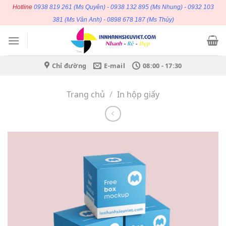
Bỏ
Hotline
0938 819 261
(Ms Quyên) -
0938 132 895
(Ms Nhung) -
0932 103
qua
381
(Ms Vân Anh) -
0898 678 187
(Ms Thủy)
nội
dung
Chỉ đường
E-mail
08:00 - 17:30
Trang chủ
/
In hộp giấy