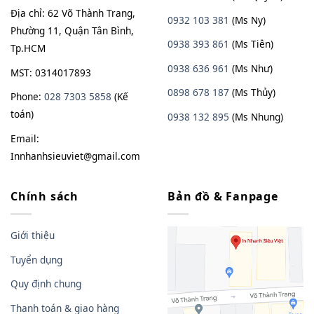
Địa chỉ: 62 Võ Thành Trang,
0932 103 381
(Ms Ny)
Phường 11, Quận Tân Bình,
0938 393 861
(Ms Tiên)
Tp.HCM
0938 636 961
(Ms Như)
MST: 0314017893
0898 678 187
(Ms Thủy)
Phone:
028 7303 5858
(Kế
toán)
0938
13
2
895
(Ms Nhung)
Email:
Innhanhsieuviet@gmail.com
Chính sách
Bản đồ & Fanpage
Giới thiệu
Tuyển dụng
Quy định chung
Thanh toán & giao hàng