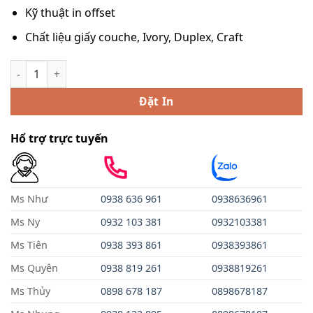
Kỹ thuật in offset
Chất liệu giấy couche, Ivory, Duplex, Craft
In Hộp Carton số lượng
Đặt In
Hổ trợ trực tuyến
Ms Như
0938 636 961
0938636961
Ms Ny
0932 103 381
0932103381
Ms Tiên
0938 393 861
0938393861
Ms Quyên
0938 819 261
0938819261
Ms Thủy
0898 678 187
0898678187