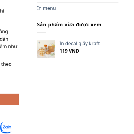
In menu
hí
Sản phẩm vừa được xem
màng
 dán
In decal giấy kraft
hêm như
119
VND
n theo
 thẩm mỹ , nhanh chóng, giá tốt số lượng