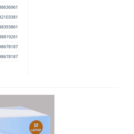
38636961
32103381
38393861
38819261
98678187
98678187