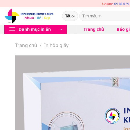
Bỏ
Hotline
0938 819
qua
Tìm
nội
kiếm:
dung
Danh mục in ấn
Trang chủ
Báo g
Trang chủ
/
In hộp giấy