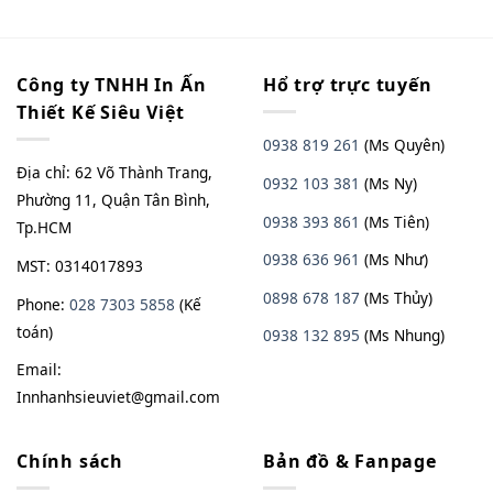
Công ty TNHH In Ấn
Hổ trợ trực tuyến
Thiết Kế Siêu Việt
0938 819 261
(Ms Quyên)
Địa chỉ: 62 Võ Thành Trang,
0932 103 381
(Ms Ny)
Phường 11, Quận Tân Bình,
0938 393 861
(Ms Tiên)
Tp.HCM
0938 636 961
(Ms Như)
MST: 0314017893
0898 678 187
(Ms Thủy)
Phone:
028 7303 5858
(Kế
toán)
0938
13
2
895
(Ms Nhung)
Email:
Innhanhsieuviet@gmail.com
Chính sách
Bản đồ & Fanpage