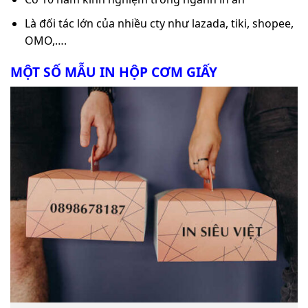
Là đối tác lớn của nhiều cty như lazada, tiki, shopee,
OMO,….
MỘT SỐ MẪU IN HỘP CƠM GIẤY