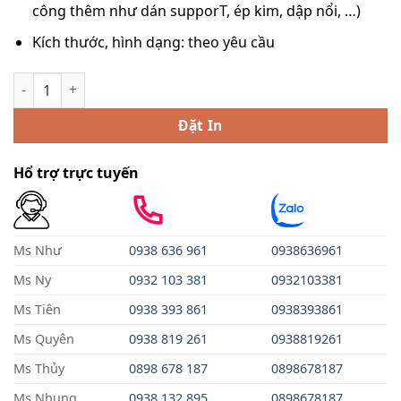
công thêm như dán supporT, ép kim, dập nổi, …)
Kích thước, hình dạng: theo yêu cầu
In Hộp Cơm Giấy số lượng
Đặt In
Hổ trợ trực tuyến
Ms Như
0938 636 961
0938636961
Ms Ny
0932 103 381
0932103381
Ms Tiên
0938 393 861
0938393861
Ms Quyên
0938 819 261
0938819261
Ms Thủy
0898 678 187
0898678187
Ms Nhung
0938
13
2
895
0898678187