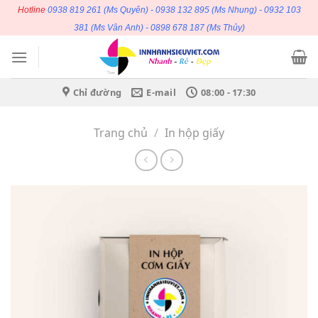
Bỏ
Hotline
0938 819 261
(Ms Quyên) -
0938 132 895
(Ms Nhung) -
0932 103
qua
381
(Ms Vân Anh) -
0898 678 187
(Ms Thủy)
nội
dung
Chỉ đường
E-mail
08:00 - 17:30
Trang chủ
/
In hộp giấy