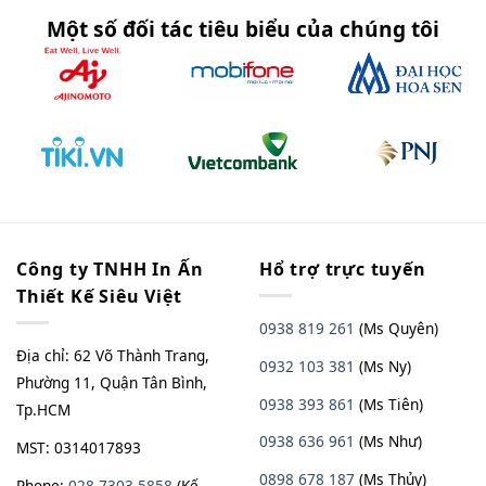
Một số đối tác tiêu biểu của chúng tôi
Công ty TNHH In Ấn
Hổ trợ trực tuyến
Thiết Kế Siêu Việt
0938 819 261
(Ms Quyên)
Địa chỉ: 62 Võ Thành Trang,
0932 103 381
(Ms Ny)
Phường 11, Quận Tân Bình,
0938 393 861
(Ms Tiên)
Tp.HCM
0938 636 961
(Ms Như)
MST: 0314017893
0898 678 187
(Ms Thủy)
Phone:
028 7303 5858
(Kế