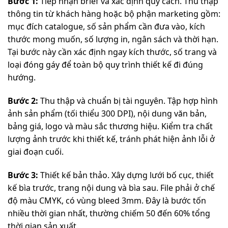
Bước 1:
Tiếp nhận brief và xác định quy cách. Thu thập
thông tin từ khách hàng hoặc bộ phận marketing gồm:
mục đích catalogue, số sản phẩm cần đưa vào, kích
thước mong muốn, số lượng in, ngân sách và thời hạn.
Tại bước này cần xác định ngay kích thước, số trang và
loại đóng gáy để toàn bộ quy trình thiết kế đi đúng
hướng.
Bước 2:
Thu thập và chuẩn bị tài nguyên. Tập hợp hình
ảnh sản phẩm (tối thiểu 300 DPI), nội dung văn bản,
bảng giá, logo và màu sắc thương hiệu. Kiểm tra chất
lượng ảnh trước khi thiết kế, tránh phát hiện ảnh lỗi ở
giai đoạn cuối.
Bước 3:
Thiết kế bản thảo. Xây dựng lưới bố cục, thiết
kế bìa trước, trang nội dung và bìa sau. File phải ở chế
độ màu CMYK, có vùng bleed 3mm. Đây là bước tốn
nhiều thời gian nhất, thường chiếm 50 đến 60% tổng
thời gian sản xuất.