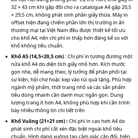
32 × 43 cm khi gập đôi cho ra catalogue A4 gập 20,5
× 29,5 cm, không phát sinh phần giấy thừa. Máy in
offset hiện đang chiếm phần lớn thị trường in ấn
thương mại tại Việt Nam đều được thiết kế tối ưu
cho khổ A4, nên chi phí in thấp hơn đáng kể so với
khổ không tiêu chuẩn.
Khổ A5 (14,5×20,5 cm)
: Chi phí in tương đương một
nửa khổ A4 do diện tích giấy nhỏ hơn. Kích thước
gọn nhẹ, dễ mang theo, lý tưởng để phân phối tại
sự kiện, hội chợ hoặc kẹp vào túi quà tặng. Phù hợp
ngành mỹ phẩm, thời trang nhỏ và các sản phẩm
tiêu dùng nhanh cần danh mục ngắn gọn. Dung
lượng trang ít hơn A4, không phù hợp khi cần trình
bày nhiều thông tin chi tiết trên
Khổ Vuông (21×21 cm) :
Chi phí in cao hơn A4 do
phát sinh chi phí cắt xén đặc biệt ngoài khổ tiêu
chuẩn. Hình dạng vuông tạo cảm giác cân đối, hiện