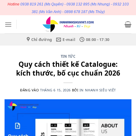
Bỏ
Hotline
0938 819 261
(Ms Quyên) -
0938 132 895
(Ms Nhung) -
0932 103
qua
381
(Ms Vân Anh) -
0898 678 187
(Ms Thủy)
nội
dung
Chỉ đường
E-mail
08:00 - 17:30
TIN TỨC
Quy cách thiết kế Catalogue:
kích thước, bố cục chuẩn 2026
ĐĂNG VÀO
THÁNG 6 15, 2026
BỞI
IN NHANH SIÊU VIỆT