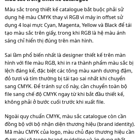
Màu sắc trong thiết kế catalogue bắt buộc phải sử
dụng hệ màu CMYK thay vì RGB vì máy in offset sử
dụng 4 loại mực Cyan, Magenta, Yellow và Black để tái
tạo màu sắc trên giấy, trong khi RGB là hệ màu ánh
sáng chỉ hiển thị đúng trên màn hình.
Sai lầm phổ biến nhất là designer thiết kế trên màn
hình với file màu RGB, khi in ra thành phẩm màu sắc bị
lệch đáng kể, đặc biệt các tông màu xanh dương đậm,
đỏ tươi và tím thường bị tái tạo sai nhất khi chuyển
sang CMYK. Để tránh sự cố này, cần chuyển toàn bộ
file sang chế độ CMYK ngay từ khi bắt đầu thiết kế,
không phải ở bước cuối trước khi xuất file.
Ngoài quy chuẩn CMYK, màu sắc catalogue còn cần
đồng bộ với bộ nhận diện thương hiệu (brand identity).
Mã màu CMYK của logo, màu chủ đạo thương hiệu cần
được ghi rõ trong brand guideline và áp dụng nhất