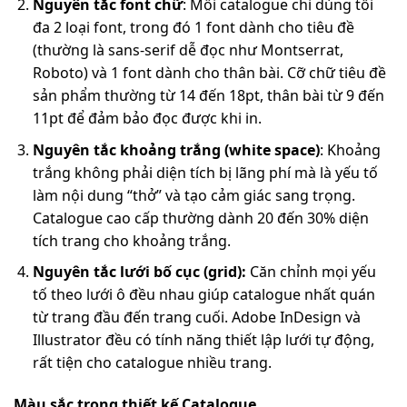
Nguyên tắc font chữ
: Mỗi catalogue chỉ dùng tối
đa 2 loại font, trong đó 1 font dành cho tiêu đề
(thường là sans-serif dễ đọc như Montserrat,
Roboto) và 1 font dành cho thân bài. Cỡ chữ tiêu đề
sản phẩm thường từ 14 đến 18pt, thân bài từ 9 đến
11pt để đảm bảo đọc được khi in.
Nguyên tắc khoảng trắng (white space)
: Khoảng
trắng không phải diện tích bị lãng phí mà là yếu tố
làm nội dung “thở” và tạo cảm giác sang trọng.
Catalogue cao cấp thường dành 20 đến 30% diện
tích trang cho khoảng trắng.
Nguyên tắc lưới bố cục (grid):
Căn chỉnh mọi yếu
tố theo lưới ô đều nhau giúp catalogue nhất quán
từ trang đầu đến trang cuối. Adobe InDesign và
Illustrator đều có tính năng thiết lập lưới tự động,
rất tiện cho catalogue nhiều trang.
Màu sắc trong thiết kế Catalogue