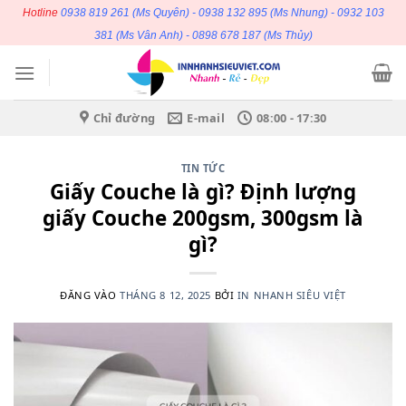
Bỏ
Hotline
0938 819 261
(Ms Quyên) -
0938 132 895
(Ms Nhung) -
0932 103
qua
381
(Ms Vân Anh) -
0898 678 187
(Ms Thủy)
nội
dung
Chỉ đường
E-mail
08:00 - 17:30
TIN TỨC
Giấy Couche là gì? Định lượng
giấy Couche 200gsm, 300gsm là
gì?
ĐĂNG VÀO
THÁNG 8 12, 2025
BỞI
IN NHANH SIÊU VIỆT