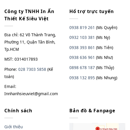
Công ty TNHH In Ấn
Hổ trợ trực tuyến
Thiết Kế Siêu Việt
0938 819 261
(Ms Quyên)
Địa chỉ: 62 Võ Thành Trang,
0932 103 381
(Ms Ny)
Phường 11, Quận Tân Bình,
0938 393 861
(Ms Tiên)
Tp.HCM
0938 636 961
(Ms Như)
MST: 0314017893
0898 678 187
(Ms Thủy)
Phone:
028 7303 5858
(Kế
toán)
0938
13
2
895
(Ms Nhung)
Email:
Innhanhsieuviet@gmail.com
Chính sách
Bản đồ & Fanpage
Giới thiệu