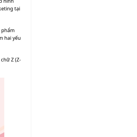
p hình
eting tại
ấn phẩm
m hai yếu
 chữ Z (Z-