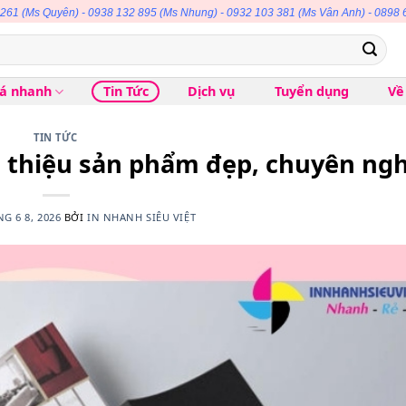
 261
(Ms Quyên) -
0938 132 895
(Ms Nhung) -
0932 103 381
(Ms Vân Anh) -
0898 
iá nhanh
Tin Tức
Dịch vụ
Tuyển dụng
Về
TIN TỨC
 thiệu sản phẩm đẹp, chuyên ng
G 6 8, 2026
BỞI
IN NHANH SIÊU VIỆT