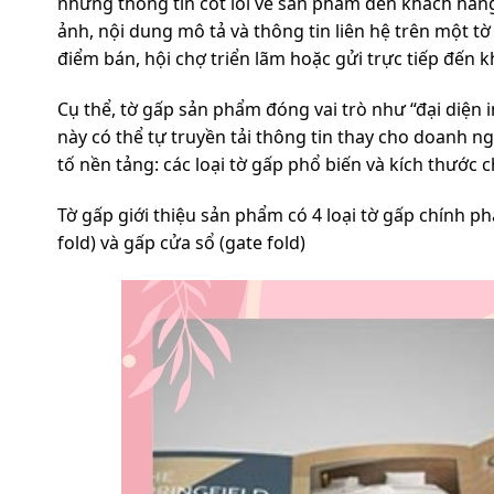
những thông tin cốt lõi về sản phẩm đến khách hàn
ảnh, nội dung mô tả và thông tin liên hệ trên một t
điểm bán, hội chợ triển lãm hoặc gửi trực tiếp đến 
Cụ thể, tờ gấp sản phẩm đóng vai trò như “đại diện 
này có thể tự truyền tải thông tin thay cho doanh n
tố nền tảng: các loại tờ gấp phổ biến và kích thước c
Tờ gấp giới thiệu sản phẩm có 4 loại tờ gấp chính phâ
fold) và gấp cửa sổ (gate fold)