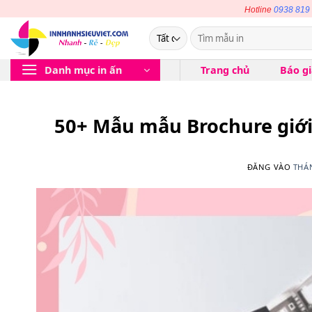
Bỏ
Hotline
0938 819
qua
Tìm
nội
kiếm:
dung
Danh mục in ấn
Trang chủ
Báo g
50+ Mẫu mẫu Brochure giới
ĐĂNG VÀO
THÁN