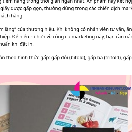
g tiềm năng trong thời gian ngắn nhất. Ấn phẩm này kết hợ
ờ giấy được gấp gọn, thường dùng trong các chiến dịch mark
khách hàng.
im lặng” của thương hiệu. Khi không có nhân viên tư vấn, 
ghiệp. Để hiểu rõ hơn về công cụ marketing này, bạn cần nắ
huẩn khi đặt in.
n theo hình thức gấp: gấp đôi (bifold), gấp ba (trifold), gấp