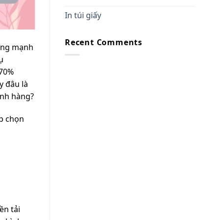
In túi giấy
Recent Comments
ượng mạnh
ụ
 70%
y đâu là
ành hàng?
ệp chọn
ền tải