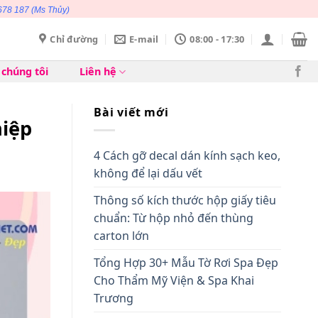
678 187
(Ms Thủy)
Chỉ đường
E-mail
08:00 - 17:30
 chúng tôi
Liên hệ
Bài viết mới
hiệp
4 Cách gỡ decal dán kính sạch keo,
không để lại dấu vết
Thông số kích thước hộp giấy tiêu
chuẩn: Từ hộp nhỏ đến thùng
carton lớn
Tổng Hợp 30+ Mẫu Tờ Rơi Spa Đẹp
Cho Thẩm Mỹ Viện & Spa Khai
Trương