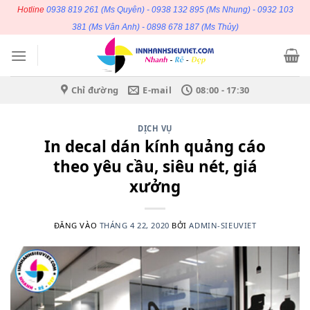
Bỏ
Hotline
0938 819 261
(Ms Quyên) -
0938 132 895
(Ms Nhung) -
0932 103
qua
381
(Ms Vân Anh) -
0898 678 187
(Ms Thủy)
nội
dung
Chỉ đường
E-mail
08:00 - 17:30
DỊCH VỤ
In decal dán kính quảng cáo
theo yêu cầu, siêu nét, giá
xưởng
ĐĂNG VÀO
THÁNG 4 22, 2020
BỞI
ADMIN-SIEUVIET