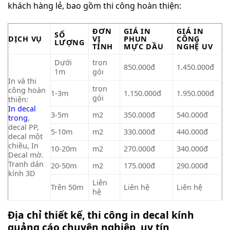
khách hàng lẻ, bao gồm thi công hoàn thiện:
ĐƠN
GIÁ IN
GIÁ IN
SỐ
DỊCH VỤ
VỊ
PHUN
CÔNG
LƯỢNG
TÍNH
MỰC DẦU
NGHỆ UV
Dưới
trọn
850.000đ
1.450.000đ
1m
gói
In và thi
trọn
công hoàn
1-3m
1.150.000đ
1.950.000đ
gói
thiện:
In decal
3-5m
m2
350.000đ
540.000đ
trong
,
decal PP,
5-10m
m2
330.000đ
440.000đ
decal một
chiều, In
10-20m
m2
270.000đ
340.000đ
Decal mờ.
Tranh dán
20-50m
m2
175.000đ
290.000đ
kính 3D
Liên
Trên 50m
Liên hệ
Liên hệ
hệ
Địa chỉ thiết kế, thi công in decal kính
quảng cáo chuyên nghiệp, uy tín