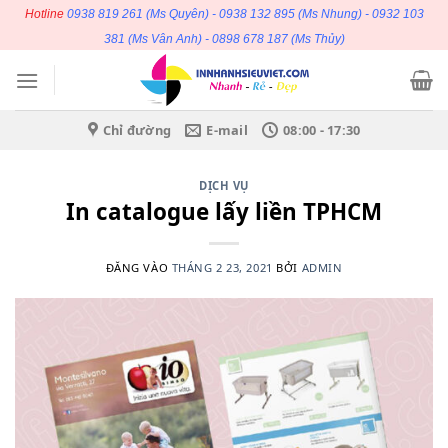
Bỏ
Hotline
0938 819 261
(Ms Quyên) -
0938 132 895
(Ms Nhung) -
0932 103
qua
381
(Ms Vân Anh) -
0898 678 187
(Ms Thủy)
nội
dung
Chỉ đường
E-mail
08:00 - 17:30
DỊCH VỤ
In catalogue lấy liền TPHCM
ĐĂNG VÀO
THÁNG 2 23, 2021
BỞI
ADMIN