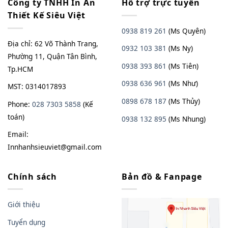
Công ty TNHH In Ấn
Hổ trợ trực tuyến
Thiết Kế Siêu Việt
0938 819 261
(Ms Quyên)
Địa chỉ: 62 Võ Thành Trang,
0932 103 381
(Ms Ny)
Phường 11, Quận Tân Bình,
0938 393 861
(Ms Tiên)
Tp.HCM
0938 636 961
(Ms Như)
MST: 0314017893
0898 678 187
(Ms Thủy)
Phone:
028 7303 5858
(Kế
toán)
0938
13
2
895
(Ms Nhung)
Email:
Innhanhsieuviet@gmail.com
Chính sách
Bản đồ & Fanpage
Giới thiệu
Tuyển dụng