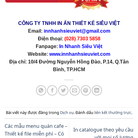
CÔNG TY TNHH IN ẤN THIẾT KẾ SIÊU VIỆT
Email:
innhanhsieuviet@gmail.com
Điện thoại:
(028) 7303 5858
Fanpage:
In Nhanh Siêu Việt
Website:
www.innhanhsieuviet.com
Địa chỉ:
10/4 Đường Nguyễn Hồng Đào, P.14, Q.Tân
Bình, TP.HCM
Bài viết này được đăng trong
Dịch vụ
. Đánh dấu
liên kết thường trực
.
Các mẫu menu quán cafe –
In catalogue theo yêu cầu
Thiết kế file miễn phí – Có
với mọi số lượng