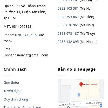
Địa chỉ: 62 Võ Thành Trang,
0932 103 381
(Ms Ny)
Phường 11, Quận Tân Bình,
0938 393 861
(Ms Tiên)
Tp.HCM
0938 636 961
(Ms Như)
MST: 0314017893
0898 678 187
(Ms Thủy)
Phone:
028 7303 5858
(Kế
toán)
0938
13
2
895
(Ms Nhung)
Email:
Innhanhsieuviet@gmail.com
Chính sách
Bản đồ & Fanpage
Giới thiệu
Tuyển dụng
Quy định chung
Thanh toán & giao hàng