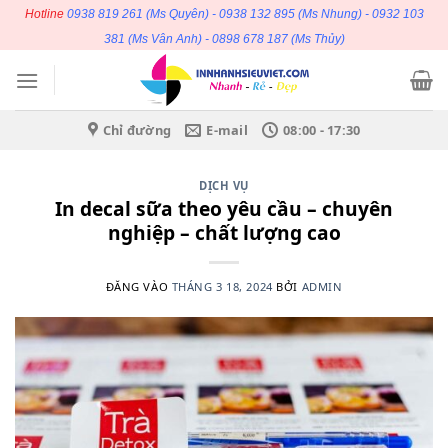
Bỏ
Hotline
0938 819 261
(Ms Quyên) -
0938 132 895
(Ms Nhung) -
0932 103
qua
381
(Ms Vân Anh) -
0898 678 187
(Ms Thủy)
nội
dung
Chỉ đường
E-mail
08:00 - 17:30
DỊCH VỤ
In decal sữa theo yêu cầu – chuyên
nghiệp – chất lượng cao
ĐĂNG VÀO
THÁNG 3 18, 2024
BỞI
ADMIN