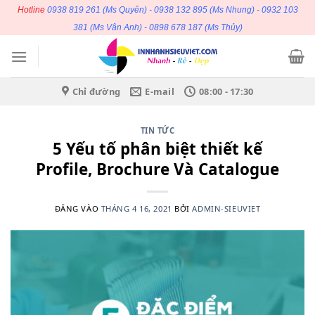
Bỏ
Hotline
0938 819 261
(Ms Quyên) -
0938 132 895
(Ms Nhung) -
0932 103
qua
381
(Ms Vân Anh) -
0898 678 187
(Ms Thủy)
nội
dung
Chỉ đường
E-mail
08:00 - 17:30
TIN TỨC
5 Yếu tố phân biệt thiết kế
Profile, Brochure Và Catalogue
ĐĂNG VÀO
THÁNG 4 16, 2021
BỞI
ADMIN-SIEUVIET