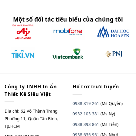
Một số đối tác tiêu biểu của chúng tôi
Công ty TNHH In Ấn
Hổ trợ trực tuyến
Thiết Kế Siêu Việt
0938 819 261
(Ms Quyên)
Địa chỉ: 62 Võ Thành Trang,
0932 103 381
(Ms Ny)
Phường 11, Quận Tân Bình,
0938 393 861
(Ms Tiên)
Tp.HCM
0938 636 961
(Ms Như)