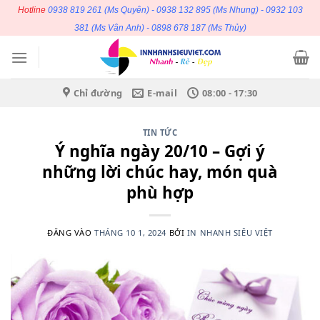
Bỏ
Hotline
0938 819 261
(Ms Quyên) -
0938 132 895
(Ms Nhung) -
0932 103
qua
381
(Ms Vân Anh) -
0898 678 187
(Ms Thủy)
nội
dung
Chỉ đường
E-mail
08:00 - 17:30
TIN TỨC
Ý nghĩa ngày 20/10 – Gợi ý
những lời chúc hay, món quà
phù hợp
ĐĂNG VÀO
THÁNG 10 1, 2024
BỞI
IN NHANH SIÊU VIỆT