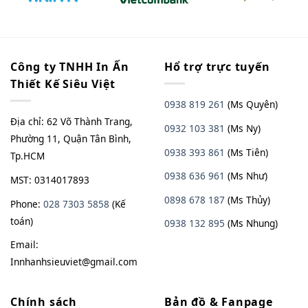
Công ty TNHH In Ấn
Hổ trợ trực tuyến
Thiết Kế Siêu Việt
0938 819 261
(Ms Quyên)
Địa chỉ: 62 Võ Thành Trang,
0932 103 381
(Ms Ny)
Phường 11, Quận Tân Bình,
0938 393 861
(Ms Tiên)
Tp.HCM
0938 636 961
(Ms Như)
MST: 0314017893
0898 678 187
(Ms Thủy)
Phone:
028 7303 5858
(Kế
toán)
0938
13
2
895
(Ms Nhung)
Email:
Innhanhsieuviet@gmail.com
Chính sách
Bản đồ & Fanpage