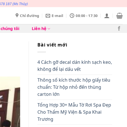
678 187
(Ms Thủy)
Chỉ đường
E-mail
08:00 - 17:30
 chúng tôi
Liên hệ
Bài viết mới
4 Cách gỡ decal dán kính sạch keo,
không để lại dấu vết
Thông số kích thước hộp giấy tiêu
chuẩn: Từ hộp nhỏ đến thùng
carton lớn
Tổng Hợp 30+ Mẫu Tờ Rơi Spa Đẹp
Cho Thẩm Mỹ Viện & Spa Khai
Trương