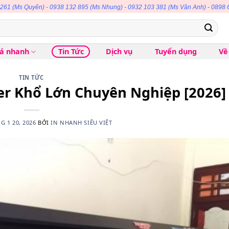
 261
(Ms Quyên) -
0938 132 895
(Ms Nhung) -
0932 103 381
(Ms Vân Anh) -
0898 
iá nhanh
Tin Tức
Dịch vụ
Tuyển dụng
Về
TIN TỨC
er Khổ Lớn Chuyên Nghiệp [2026]
G 1 20, 2026
BỞI
IN NHANH SIÊU VIỆT