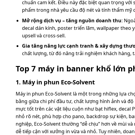
chuẩn cam kết. Điều này đặc biệt quan trọng với
phẩm trong nhà yêu cầu độ nét và tính thẩm mỹ 
Mở rộng dịch vụ – tăng nguồn doanh thu
: Ngo
decal dán kính, poster triển lãm, wallpaper theo
upsell và cross-sell.
Gia tăng năng lực cạnh tranh & xây dựng thư
chất lượng, từ đó nâng trải nghiệm khách hàng, tăn
Top 7 máy in banner khổ lớn p
1. Máy in phun Eco-Solvent
Máy in phun Eco-Solvent là một trong những lựa ch
bằng giữa chi phí đầu tư, chất lượng hình ảnh và 
mực tốt trên các vật liệu cuộn như bạt hiflex, decal
nhỏ rõ nét, phù hợp cho pano, backdrop sự kiện, b
nghiệp, Eco-Solvent thường “dễ chịu” hơn về mùi và 
dễ tiếp cận với xưởng in vừa và nhỏ. Tuy nhiên, doa