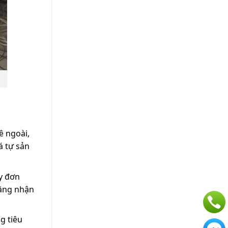
ê ngoài,
á tự sản
ạy đơn
năng nhận
g tiêu