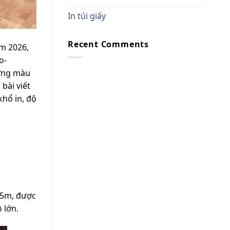
In túi giấy
Recent Comments
ăm 2026,
o-
ượng màu
bài viết
khổ in, độ
n 5m, được
 lớn.