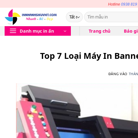
Bỏ
Hotline
0938 819
qua
Tìm
nội
kiếm:
dung
Danh mục in ấn
Trang chủ
Báo g
Top 7 Loại Máy In Bann
ĐĂNG VÀO
THÁN