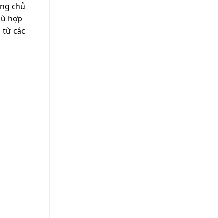
ũng chủ
phù hợp
 từ các