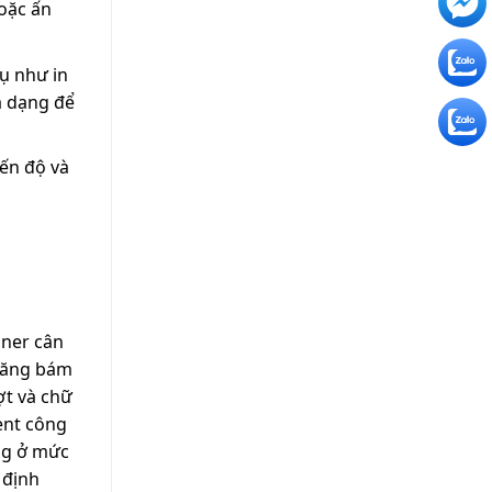
oặc ấn
vụ như in
a dạng để
iến độ và
nner cân
 năng bám
ợt và chữ
ent công
ờng ở mức
 định