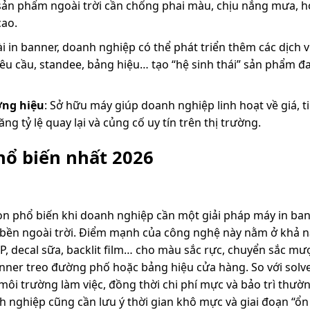
 sản phẩm ngoài trời cần chống phai màu, chịu nắng mưa, h
cao.
ài in banner, doanh nghiệp có thể phát triển thêm các dịch 
 yêu cầu, standee, bảng hiệu… tạo “hệ sinh thái” sản phẩm đ
ơng hiệu
: Sở hữu máy giúp doanh nghiệp linh hoạt về giá, t
g tỷ lệ quay lại và củng cố uy tín trên thị trường.
hổ biến nhất 2026
ọn phổ biến khi doanh nghiệp cần một giải pháp máy in ba
độ bền ngoài trời. Điểm mạnh của công nghệ này nằm ở khả
 PP, decal sữa, backlit film… cho màu sắc rực, chuyển sắc mư
anner treo đường phố hoặc bảng hiệu cửa hàng. So với solv
môi trường làm việc, đồng thời chi phí mực và bảo trì thư
nh nghiệp cũng cần lưu ý thời gian khô mực và giai đoạn “ổn