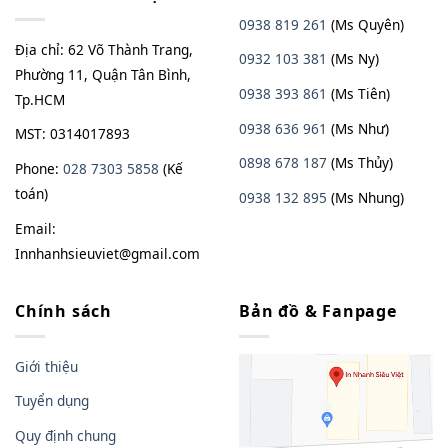
0938 819 261
(Ms Quyên)
Địa chỉ: 62 Võ Thành Trang,
0932 103 381
(Ms Ny)
Phường 11, Quận Tân Bình,
0938 393 861
(Ms Tiên)
Tp.HCM
0938 636 961
(Ms Như)
MST: 0314017893
0898 678 187
(Ms Thủy)
Phone:
028 7303 5858
(Kế
toán)
0938
13
2
895
(Ms Nhung)
Email:
Innhanhsieuviet@gmail.com
Chính sách
Bản đồ & Fanpage
Giới thiệu
Tuyển dụng
Quy định chung