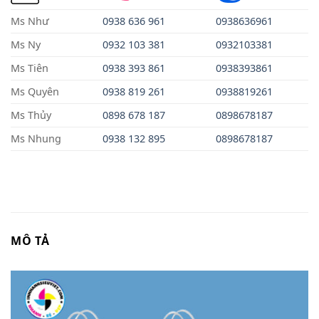
Ms Như
0938 636 961
0938636961
Ms Ny
0932 103 381
0932103381
Ms Tiên
0938 393 861
0938393861
Ms Quyên
0938 819 261
0938819261
Ms Thủy
0898 678 187
0898678187
Ms Nhung
0938
13
2
895
0898678187
MÔ TẢ