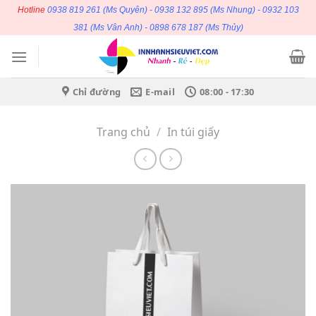
Bỏ
Hotline
0938 819 261
(Ms Quyên) -
0938 132 895
(Ms Nhung) -
0932 103
qua
381
(Ms Vân Anh) -
0898 678 187
(Ms Thủy)
nội
dung
Chỉ đường
E-mail
08:00 - 17:30
Trang chủ
/
In túi giấy