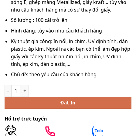
sóng E, ghép màng Metallized, giấy kraft… tùy vào
nhu cầu khách hàng mà có sự thay đổi giấy.
Số lượng : 100 cái trở lên.
Hình dáng: tùy vào nhu cầu khách hàng
Kỹ thuật gia công: In nổi, in chìm, UV định tính, dán
plastic, ép kim. Ngoài ra các bạn có thể làm đẹp hộp
giấy với các kỹ thuật như in nổi, in chìm, UV định
tính, ép kim, dán plastic,…
Chủ đề: theo yêu cầu của khách hàng
In túi giấy trắng giá rẻ chỉ từ 2k/cái 【100+ mẫu đẹp】Giá Sỉ 
Đặt In
Hổ trợ trực tuyến