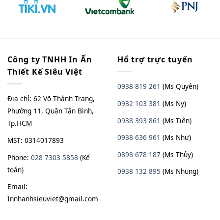
Công ty TNHH In Ấn
Hổ trợ trực tuyến
Thiết Kế Siêu Việt
0938 819 261
(Ms Quyên)
Địa chỉ: 62 Võ Thành Trang,
0932 103 381
(Ms Ny)
Phường 11, Quận Tân Bình,
0938 393 861
(Ms Tiên)
Tp.HCM
0938 636 961
(Ms Như)
MST: 0314017893
0898 678 187
(Ms Thủy)
Phone:
028 7303 5858
(Kế
toán)
0938
13
2
895
(Ms Nhung)
Email:
Innhanhsieuviet@gmail.com