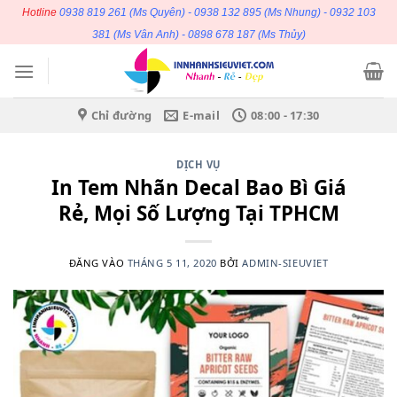
Bỏ
Hotline
0938 819 261
(Ms Quyên) -
0938 132 895
(Ms Nhung) -
0932 103
qua
381
(Ms Vân Anh) -
0898 678 187
(Ms Thủy)
nội
dung
Chỉ đường
E-mail
08:00 - 17:30
DỊCH VỤ
In Tem Nhãn Decal Bao Bì Giá
Rẻ, Mọi Số Lượng Tại TPHCM
ĐĂNG VÀO
THÁNG 5 11, 2020
BỞI
ADMIN-SIEUVIET