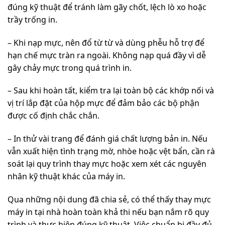
đúng kỹ thuật để tránh làm gãy chốt, lệch lò xo hoặc
trầy trống in.
– Khi nạp mực, nên đổ từ từ và dùng phễu hỗ trợ để
hạn chế mực tràn ra ngoài. Không nạp quá đầy vì dễ
gây chảy mực trong quá trình in.
– Sau khi hoàn tất, kiểm tra lại toàn bộ các khớp nối và
vị trí lắp đặt của hộp mực để đảm bảo các bộ phận
được cố định chắc chắn.
– In thử vài trang để đánh giá chất lượng bản in. Nếu
vẫn xuất hiện tình trạng mờ, nhòe hoặc vệt bẩn, cần rà
soát lại quy trình thay mực hoặc xem xét các nguyên
nhân kỹ thuật khác của máy in.
Qua những nội dung đã chia sẻ, có thể thấy thay mực
máy in tại nhà hoàn toàn khả thi nếu bạn nắm rõ quy
trình và thực hiện đúng kỹ thuật. Việc chuẩn bị đầy đủ,