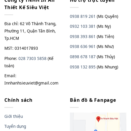
Công ty TNHH In Ấn
Hổ trợ trực tuyến
Thiết Kế Siêu Việt
0938 819 261
(Ms Quyên)
Địa chỉ: 62 Võ Thành Trang,
0932 103 381
(Ms Ny)
Phường 11, Quận Tân Bình,
0938 393 861
(Ms Tiên)
Tp.HCM
0938 636 961
(Ms Như)
MST: 0314017893
0898 678 187
(Ms Thủy)
Phone:
028 7303 5858
(Kế
toán)
0938
13
2
895
(Ms Nhung)
Email:
Innhanhsieuviet@gmail.com
Chính sách
Bản đồ & Fanpage
Giới thiệu
Tuyển dụng