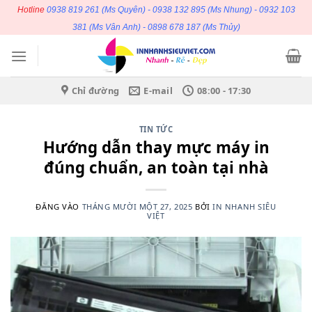
Bỏ
Hotline
0938 819 261
(Ms Quyên) -
0938 132 895
(Ms Nhung) -
0932 103
qua
381
(Ms Vân Anh) -
0898 678 187
(Ms Thủy)
nội
dung
Chỉ đường
E-mail
08:00 - 17:30
TIN TỨC
Hướng dẫn thay mực máy in
đúng chuẩn, an toàn tại nhà
ĐĂNG VÀO
THÁNG MƯỜI MỘT 27, 2025
BỞI
IN NHANH SIÊU
VIỆT