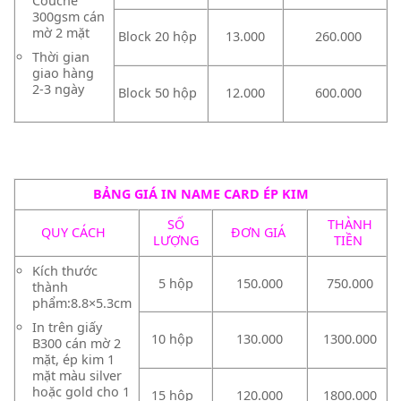
Couche
300gsm cán
mờ 2 mặt
Block 20 hộp
13.000
260.000
Thời gian
giao hàng
2-3 ngày
Block 50 hộp
12.000
600.000
BẢNG GIÁ IN NAME CARD ÉP KIM
SỐ
THÀNH
QUY CÁCH
ĐƠN GIÁ
LƯỢNG
TIỀN
Kích thước
5 hộp
150.000
750.000
thành
phẩm:8.8×5.3cm
In trên giấy
10 hộp
130.000
1300.000
B300 cán mờ 2
mặt, ép kim 1
mặt màu silver
hoặc gold cho 1
15 hộp
120.000
1800.000