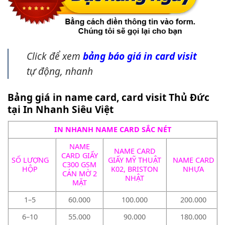
Click để xem
bảng báo giá in card visit
tự động, nhanh
Bảng giá in name card, card visit Thủ Đức
tại In Nhanh Siêu Việt
IN NHANH NAME CARD SẮC NÉT
NAME
NAME CARD
CARD GIẤY
SỐ LƯỢNG
GIẤY MỸ THUẬT
NAME CARD
C300 GSM
HỘP
K02, BRISTON
NHỰA
CÁN MỜ 2
NHẬT
MẶT
1–5
60.000
100.000
200.000
6–10
55.000
90.000
180.000