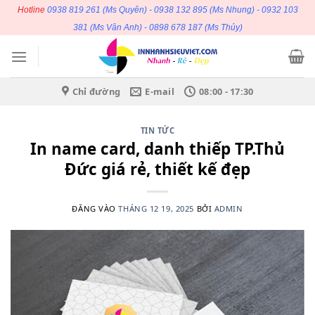
Bỏ
Hotline
0938 819 261
(Ms Quyên) -
0938 132 895
(Ms Nhung) -
0932 103
qua
381
(Ms Vân Anh) -
0898 678 187
(Ms Thủy)
nội
dung
Chỉ đường
E-mail
08:00 - 17:30
TIN TỨC
In name card, danh thiếp TP.Thủ
Đức giá rẻ, thiết kế đẹp
ĐĂNG VÀO
THÁNG 12 19, 2025
BỞI
ADMIN