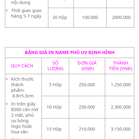
nội dung
Thời gian giao
hàng 5-7 ngày
20 hộp
100.000
2000.000
BẢNG GIÁ IN NAME PHỦ UV ĐỊNH HÌNH
SỐ
ĐƠN GIÁ
THÀNH
QUY CÁCH
LƯỢNG
(VNĐ)
TIỀN (VNĐ)
Kích thước
thành
5 Hộp
250.000
1.250.000
phẩm:
8.8×5.3cm
In trên giấy
10 Hộp
230.000
2.300.000
B300 cán mờ
2 mặt, phủ
uv bóng
logo hoặc
15 Hộp
210.000
3.150.000
hoa văn