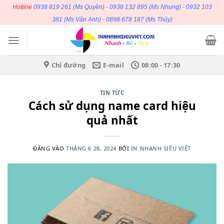
Bỏ
Hotline
0938 819 261
(Ms Quyên) -
0938 132 895
(Ms Nhung) -
0932 103
qua
381
(Ms Vân Anh) -
0898 678 187
(Ms Thủy)
nội
dung
Chỉ đường
E-mail
08:00 - 17:30
TIN TỨC
Cách sử dụng name card hiệu
quả nhất
ĐĂNG VÀO
THÁNG 6 28, 2024
BỞI
IN NHANH SIÊU VIỆT