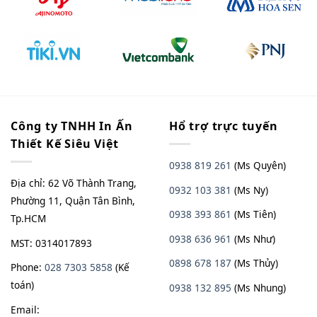
Công ty TNHH In Ấn
Hổ trợ trực tuyến
Thiết Kế Siêu Việt
0938 819 261
(Ms Quyên)
Địa chỉ: 62 Võ Thành Trang,
0932 103 381
(Ms Ny)
Phường 11, Quận Tân Bình,
0938 393 861
(Ms Tiên)
Tp.HCM
0938 636 961
(Ms Như)
MST: 0314017893
0898 678 187
(Ms Thủy)
Phone:
028 7303 5858
(Kế
toán)
0938
13
2
895
(Ms Nhung)
Email: