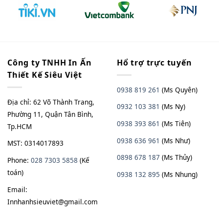
Công ty TNHH In Ấn
Hổ trợ trực tuyến
Thiết Kế Siêu Việt
0938 819 261
(Ms Quyên)
Địa chỉ: 62 Võ Thành Trang,
0932 103 381
(Ms Ny)
Phường 11, Quận Tân Bình,
0938 393 861
(Ms Tiên)
Tp.HCM
0938 636 961
(Ms Như)
MST: 0314017893
0898 678 187
(Ms Thủy)
Phone:
028 7303 5858
(Kế
toán)
0938
13
2
895
(Ms Nhung)
Email:
Innhanhsieuviet@gmail.com