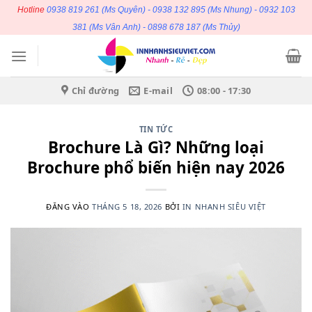
Bỏ
Hotline
0938 819 261
(Ms Quyên) -
0938 132 895
(Ms Nhung) -
0932 103
qua
381
(Ms Vân Anh) -
0898 678 187
(Ms Thủy)
nội
dung
Chỉ đường
E-mail
08:00 - 17:30
TIN TỨC
Brochure Là Gì? Những loại
Brochure phổ biến hiện nay 2026
ĐĂNG VÀO
THÁNG 5 18, 2026
BỞI
IN NHANH SIÊU VIỆT