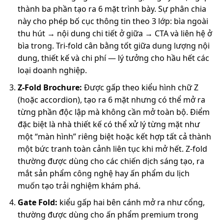
thành ba phần tạo ra 6 mặt trình bày. Sự phân chia
này cho phép bố cục thông tin theo 3 lớp: bìa ngoài
thu hút → nội dung chi tiết ở giữa → CTA và liên hệ ở
bìa trong. Tri-fold cân bằng tốt giữa dung lượng nội
dung, thiết kế và chi phí — lý tưởng cho hầu hết các
loại doanh nghiệp.
Z-Fold Brochure:
Được gấp theo kiểu hình chữ Z
(hoặc accordion), tạo ra 6 mặt nhưng có thể mở ra
từng phần độc lập mà không cần mở toàn bộ. Điểm
đặc biệt là nhà thiết kế có thể xử lý từng mặt như
một “màn hình” riêng biệt hoặc kết hợp tất cả thành
một bức tranh toàn cảnh liên tục khi mở hết. Z-fold
thường được dùng cho các chiến dịch sáng tạo, ra
mắt sản phẩm công nghệ hay ấn phẩm du lịch
muốn tạo trải nghiệm khám phá.
Gate Fold:
kiểu gấp hai bên cánh mở ra như cổng,
thường được dùng cho ấn phẩm premium trong