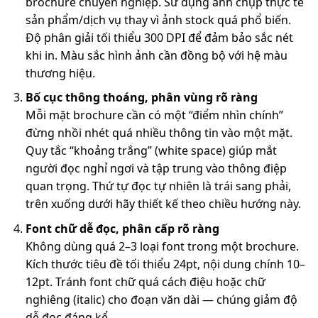
brochure chuyên nghiệp. Sử dụng ảnh chụp thực tế
sản phẩm/dịch vụ thay vì ảnh stock quá phổ biến.
Độ phân giải tối thiểu 300 DPI để đảm bảo sắc nét
khi in. Màu sắc hình ảnh cần đồng bộ với hệ màu
thương hiệu.
Bố cục thông thoáng, phân vùng rõ ràng
Mỗi mặt brochure cần có một “điểm nhìn chính”
đừng nhồi nhét quá nhiều thông tin vào một mặt.
Quy tắc “khoảng trắng” (white space) giúp mắt
người đọc nghỉ ngơi và tập trung vào thông điệp
quan trọng. Thứ tự đọc tự nhiên là trái sang phải,
trên xuống dưới hãy thiết kế theo chiều hướng này.
Font chữ dễ đọc, phân cấp rõ ràng
Không dùng quá 2–3 loại font trong một brochure.
Kích thước tiêu đề tối thiểu 24pt, nội dung chính 10–
12pt. Tránh font chữ quá cách điệu hoặc chữ
nghiêng (italic) cho đoạn văn dài — chúng giảm độ
dễ đọc đáng kể.